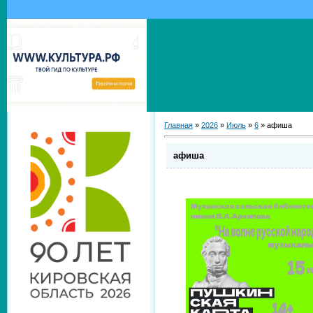
Главная
»
2026
»
Июль
»
6
» афиша
афиша