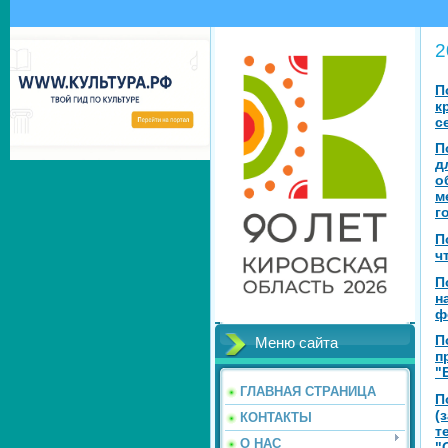
2
П
к
с
П
д
о
м
г
П
ч
П
н
ф
П
Меню сайта
п
"
ГЛАВНАЯ СТРАНИЦА
П
(
КОНТАКТЫ
т
О НАС
"