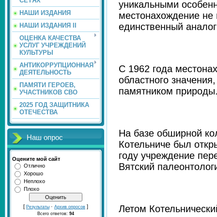
СЕТЯХ
уникальными особенн
НАШИ ИЗДАНИЯ
местонахождение не 
единственный аналог
НАШИ ИЗДАНИЯ II
ОЦЕНКА КАЧЕСТВА
УСЛУГ УЧРЕЖДЕНИЙ
КУЛЬТУРЫ
АНТИКОРРУПЦИОННАЯ
С 1962 года местона
ДЕЯТЕЛЬНОСТЬ
областного значения,
ПАМЯТИ ГЕРОЕВ,
памятником природы
УЧАСТНИКОВ СВО
2025 ГОД ЗАЩИТНИКА
ОТЕЧЕСТВА
На базе обширной ко
Наш опрос
Котельниче был откр
году учреждение пер
Оцените мой сайт
Вятский палеонтолог
Отлично
Хорошо
Неплохо
Плохо
Летом Котельнически
[
·
]
Результаты
Архив опросов
Всего ответов:
94