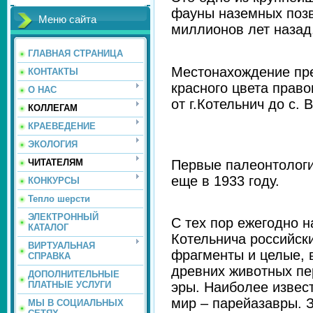
фауны наземных позв
Меню сайта
миллионов лет назад
ГЛАВНАЯ СТРАНИЦА
Местонахождение пре
КОНТАКТЫ
красного цвета право
О НАС
от г.Котельнич до с. 
КОЛЛЕГАМ
КРАЕВЕДЕНИЕ
ЭКОЛОГИЯ
Первые палеонтологи
ЧИТАТЕЛЯМ
еще в 1933 году.
КОНКУРСЫ
Тепло шерсти
ЭЛЕКТРОННЫЙ
С тех пор ежегодно н
КАТАЛОГ
Котельнича российск
ВИРТУАЛЬНАЯ
фрагменты и целые, 
СПРАВКА
древних животных пе
ДОПОЛНИТЕЛЬНЫЕ
эры. Наиболее извес
ПЛАТНЫЕ УСЛУГИ
мир – парейазавры. 
МЫ В СОЦИАЛЬНЫХ