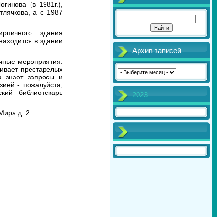
инова (в 1981г.),
тлячкова, а с 1987
.
рпичного здания
находится в здании
Архив записей
чные мероприятия:
живает престарелых
а знает запросы и
зией - пожалуйста,
ский библиотекарь
2023
Мира д. 2