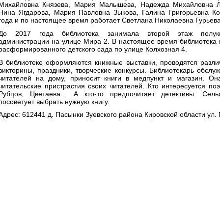
Михайловна Князева, Мария Малышева, Надежда Михайловна Лог
Нина Ягдарова, Мария Павловна Зыкова, Галина Григорьевна Ко
года и по настоящее время работает Светлана Николаевна Гурьева
До 2017 года библиотека занимала второй этаж полуки
администрации на улице Мира 2. В настоящее время библиотека 
расформированного детского сада по улице Колхозная 4.
В библиотеке оформляются книжные выставки, проводятся разли
викторины, праздники, творческие конкурсы. Библиотекарь обслу
читателей на дому, приносит книги в медпункт и магазин. Он
читательские пристрастия своих читателей. Кто интересуется поэ
Рубцов, Цветаева… А кто-то предпочитает детективы. Сель
посоветует выбрать нужную книгу.
Адрес: 612441 д. Пасынки Зуевского района Кировской области ул. 