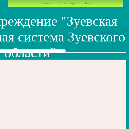
Главная
Регистрация
Вход
реждение "Зуевская
ая система Зуевского
Суббота, 08.08.2026, 18:15
Приветствую Вас
Гость
|
RSS
 области"