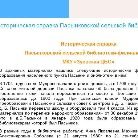
сторическая справка Пасынковской сельской б
Историческая справка
Пасынковской сельской библиотеки-филиал
МКУ «Зуевская ЦБС»
В архивных материалах нашлись следующие исторические ф
образования населенного пункта Пасынки и библиотеки в нём.
В 1704 году в селе Мудрово начали строить церковь, а в 1708 год
Со слов жителей деревни Пасынки началом её была деревня Г
постепенно люди начали переселяться на место д. Большие
образовалась до 1900 года. При советской власти Мудро
преобразован в Пасынский сельский совет с центром в д. Б.Пасын
д. Б. Пасынки перевезли школу и оборудовали там 4 класса. Из а
материалов по переписи народного образования» от 30 декабря 19
что в д.Б.Пасынки в январе 1920 года была образована 
библиотекарем которой был Пасынков.
В разные годы в библиотеке работали: Анна Яковлевна Махнева
Александровна Соболева (с 21 августа 1980г. по 21 сентябр