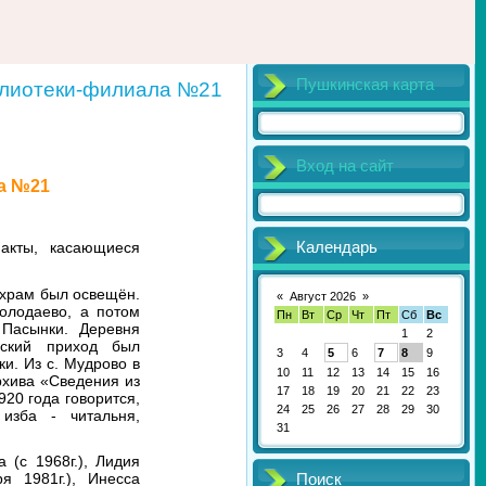
Пушкинская карта
иблиотеки-филиала №21
Вход на сайт
а №21
Календарь
акты, касающиеся
у храм был освещён.
«
Август 2026
»
олодаево, а потом
Пн
Вт
Ср
Чт
Пт
Сб
Вс
 Пасынки. Деревня
1
2
вский приход был
3
4
5
6
7
8
9
ки. Из с. Мудрово в
10
11
12
13
14
15
16
рхива «Сведения из
17
18
19
20
21
22
23
20 года говорится,
24
25
26
27
28
29
30
изба - читальня,
31
 (с 1968г.), Лидия
я 1981г.), Инесса
Поиск