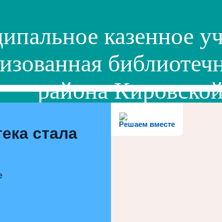
ипальное казенное уч
изованная библиотечн
района Кировской
Решаем вместе
ека стала
е