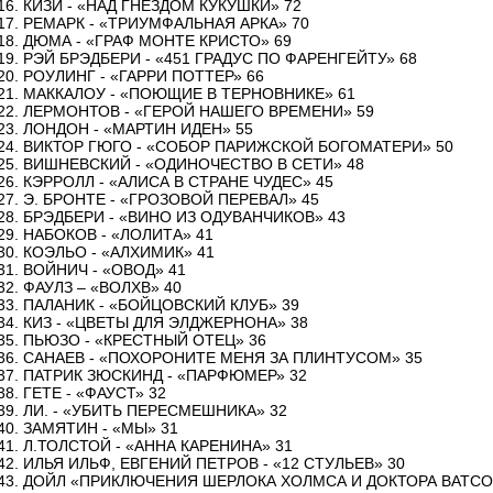
16. КИЗИ - «НАД ГНЕЗДОМ КУКУШКИ» 72
17. РЕМАРК - «ТРИУМФАЛЬНАЯ АРКА» 70
18. ДЮМА - «ГРАФ МОНТЕ КРИСТО» 69
19. РЭЙ БРЭДБЕРИ - «451 ГРАДУС ПО ФАРЕНГЕЙТУ» 68
20. РОУЛИНГ - «ГАРРИ ПОТТЕР» 66
21. МАККАЛОУ - «ПОЮЩИЕ В ТЕРНОВНИКЕ» 61
22. ЛЕРМОНТОВ - «ГЕРОЙ НАШЕГО ВРЕМЕНИ» 59
23. ЛОНДОН - «МАРТИН ИДЕН» 55
24. ВИКТОР ГЮГО - «СОБОР ПАРИЖСКОЙ БОГОМАТЕРИ» 50
25. ВИШНЕВСКИЙ - «ОДИНОЧЕСТВО В СЕТИ» 48
26. КЭРРОЛЛ - «АЛИСА В СТРАНЕ ЧУДЕС» 45
27. Э. БРОНТЕ - «ГРОЗОВОЙ ПЕРЕВАЛ» 45
28. БРЭДБЕРИ - «ВИНО ИЗ ОДУВАНЧИКОВ» 43
29. НАБОКОВ - «ЛОЛИТА» 41
30. КОЭЛЬО - «АЛХИМИК» 41
31. ВОЙНИЧ - «ОВОД» 41
32. ФАУЛЗ – «ВОЛХВ» 40
33. ПАЛАНИК - «БОЙЦОВСКИЙ КЛУБ» 39
34. КИЗ - «ЦВЕТЫ ДЛЯ ЭЛДЖЕРНОНА» 38
35. ПЬЮЗО - «КРЕСТНЫЙ ОТЕЦ» 36
36. САНАЕВ - «ПОХОРОНИТЕ МЕНЯ ЗА ПЛИНТУСОМ» 35
37. ПАТРИК ЗЮСКИНД - «ПАРФЮМЕР» 32
38. ГЕТЕ - «ФАУСТ» 32
39. ЛИ. - «УБИТЬ ПЕРЕСМЕШНИКА» 32
40. ЗАМЯТИН - «МЫ» 31
41. Л.ТОЛСТОЙ - «АННА КАРЕНИНА» 31
42. ИЛЬЯ ИЛЬФ, ЕВГЕНИЙ ПЕТРОВ - «12 СТУЛЬЕВ» 30
43. ДОЙЛ «ПРИКЛЮЧЕНИЯ ШЕРЛОКА ХОЛМСА И ДОКТОРА ВАТС