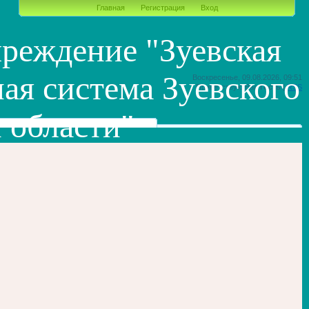
Главная
Регистрация
Вход
реждение "Зуевская
ая система Зуевского
Воскресенье, 09.08.2026, 09:51
Приветствую Вас
Гость
|
RSS
 области"