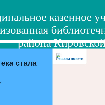
ипальное казенное уч
изованная библиотечн
района Кировской
Решаем вместе
ека стала
е