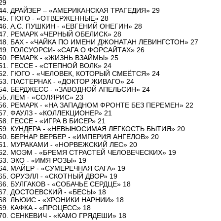
29
44. ДРАЙЗЕР – «АМЕРИКАНСКАЯ ТРАГЕДИЯ» 29
45. ГЮГО - «ОТВЕРЖЕННЫЕ» 28
46. А.С. ПУШКИН - «ЕВГЕНИЙ ОНЕГИН» 28
47. РЕМАРК «ЧЕРНЫЙ ОБЕЛИСК» 28
48. БАХ - «ЧАЙКА ПО ИМЕНИ ДЖОНАТАН ЛЕВИНГСТОН» 27
49. ГОЛСУОРСИ- «САГА О ФОРСАЙТАХ» 26
50. РЕМАРК - «ЖИЗНЬ ВЗАЙМЫ» 25
51. ГЕССЕ - «СТЕПНОЙ ВОЛК» 24
52. ГЮГО - «ЧЕЛОВЕК, КОТОРЫЙ СМЕЁТСЯ» 24
53. ПАСТЕРНАК - «ДОКТОР ЖИВАГО» 24
54. БЕРДЖЕСС - «ЗАВОДНОЙ АПЕЛЬСИН» 24
55. ЛЕМ - «СОЛЯРИС» 23
56. РЕМАРК - «НА ЗАПАДНОМ ФРОНТЕ БЕЗ ПЕРЕМЕН» 22
57. ФАУЛЗ - «КОЛЛЕКЦИОНЕР» 21
58. ГЕССЕ - «ИГРА В БИСЕР» 21
59. КУНДЕРА - «НЕВЫНОСИМАЯ ЛЕГКОСТЬ БЫТИЯ» 20
60. БЕРНАР ВЕРБЕР - «ИМПЕРИЯ АНГЕЛОВ» 20
61. МУРАКАМИ - «НОРВЕЖСКИЙ ЛЕС» 20
62. МОЭМ - «БРЕМЯ СТРАСТЕЙ ЧЕЛОВЕЧЕСКИХ» 19
63. ЭКО - «ИМЯ РОЗЫ» 19
64. МАЙЕР - «СУМЕРЕЧНАЯ САГА» 19
65. ОРУЭЛЛ - «СКОТНЫЙ ДВОР» 19
66. БУЛГАКОВ - «СОБАЧЬЕ СЕРДЦЕ» 18
67. ДОСТОЕВСКИЙ - «БЕСЫ» 18
68. ЛЬЮИС - «ХРОНИКИ НАРНИИ» 18
69. КАФКА - «ПРОЦЕСС» 18
70. СЕНКЕВИЧ - «КАМО ГРЯДЕШИ» 18