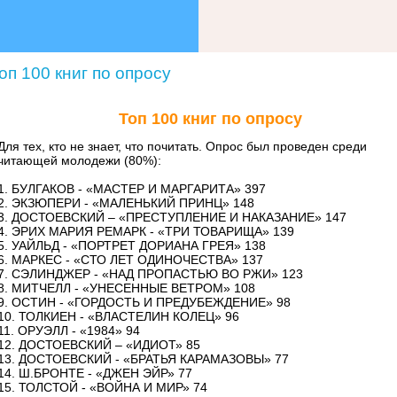
оп 100 книг по опросу
Топ 100 книг по опросу
Для тех, кто не знает, что почитать. Опрос был проведен среди
читающей молодежи (80%):
1. БУЛГАКОВ - «МАСТЕР И МАРГАРИТА» 397
2. ЭКЗЮПЕРИ - «МАЛЕНЬКИЙ ПРИНЦ» 148
3. ДОСТОЕВСКИЙ – «ПРЕСТУПЛЕНИЕ И НАКАЗАНИЕ» 147
4. ЭРИХ МАРИЯ РЕМАРК - «ТРИ ТОВАРИЩА» 139
5. УАЙЛЬД - «ПОРТРЕТ ДОРИАНА ГРЕЯ» 138
6. МАРКЕС - «СТО ЛЕТ ОДИНОЧЕСТВА» 137
7. СЭЛИНДЖЕР - «НАД ПРОПАСТЬЮ ВО РЖИ» 123
8. МИТЧЕЛЛ - «УНЕСЕННЫЕ ВЕТРОМ» 108
9. ОСТИН - «ГОРДОСТЬ И ПРЕДУБЕЖДЕНИЕ» 98
10. ТОЛКИЕН - «ВЛАСТЕЛИН КОЛЕЦ» 96
11. ОРУЭЛЛ - «1984» 94
12. ДОСТОЕВСКИЙ – «ИДИОТ» 85
13. ДОСТОЕВСКИЙ - «БРАТЬЯ КАРАМАЗОВЫ» 77
14. Ш.БРОНТЕ - «ДЖЕН ЭЙР» 77
15. ТОЛСТОЙ - «ВОЙНА И МИР» 74