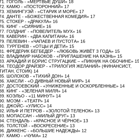
71. ГОГОЛЬ - «МЕРТВЫЕ ДУШИ» 18
72. КАМЮ - «ПОСТОРОННИЙ» 17
73. ХЕМИНГУЭЙ - «СТАРИК И МОРЕ» 17
74. ДАНТЕ - «БОЖЕСТВЕННАЯ КОМЕДИЯ» 17
75. СТОКЕР - «ДРАКУЛА» 16
76. КИНГ - «СИЯНИЕ» 16
77. ГОЛДНИГ - «ПОВЕЛИТЕЛЬ МУХ» 16
78. КАВЕРИН - «ДВА КАПИТАНА» 16
79. ПЕЛЕВИН - «ЧАПАЕВ И ПУСТОТА» 16
80. ТУРГЕНЕВ - «ОТЦЫ И ДЕТИ» 15
81. ФРЕДЕРИК БЕГБЕДЕР - «ЛЮБОВЬ ЖИВЁТ 3 ГОДА» 15
82. ВЛАДИМИР НАБОКОВ - «ПРИГЛАШЕНИЕ НА КАЗНЬ» 15
83. АРКАДИЙ И БОРИС СТРУГАЦКИЕ – «ПИКНИК НА ОБОЧИНЕ» 1
84. ТЕОДОР ДРАЙЗЕР - «ТРИЛОГИЯ ЖЕЛАНИЙ» (ФИНАНСИСТ,
ТИТАН, СТОИК) 14
85. ШОЛОХОВ - «ТИХИЙ ДОН» 14
86. ХАКСЛИ - «О ДИВНЫЙ НОВЫЙ МИР» 14
87. ДОСТОЕВСКИЙ - «УНИЖЕННЫЕ И ОСКОРБЛЕННЫЕ» 14
88. КИНГ - «ЗЕЛЕНАЯ МИЛЯ» 14
89. КОЭЛЬО - «11 МИНУТ» 14
90. МОЭМ - «ТЕАТР» 14
91. ДЖОЙС- «УЛИСС» 14
92. ИЛЬФ И ПЕТРОВ - «ЗОЛОТОЙ ТЕЛЕНОК» 13
93. МОПАССАН - «МИЛЫЙ ДРУГ» 13
94. СТЕНДАЛЬ - «КРАСНОЕ И ЧЁРНОЕ» 13
95. ТОЛСТОЙ - «ВОСКРЕСЕНИЕ» 13
96. ДИККЕНС - «БОЛЬШИЕ НАДЕЖДЫ» 12
97. КАМЮ - «ЧУМА» 12