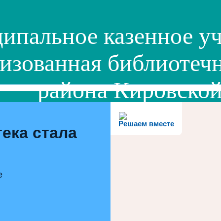
ипальное казенное уч
изованная библиотечн
района Кировской
Решаем вместе
ека стала
е