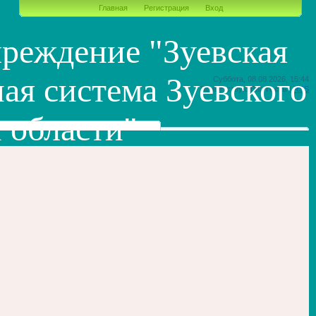
Главная
Регистрация
Вход
реждение "Зуевская
ая система Зуевского
Суббота, 08.08.2026, 15:44
Приветствую Вас
Гость
|
RSS
 области"