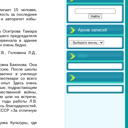
игает 15 человек,
мость за последнее
и авторитет избы-
Архив записей
ла Осетрова Тамара
вшего председателя
ереехала в здание
и очень бедно.
В., Головина Л.Д.,
2023
ровна Баюнова. Она
ессию. После школы
 заочно в училище
лиотекари со всего
опыт. Здесь очень
ежью, подрастающим
ественной войны,
м шли на встречи,
 годы работы Л.В.
сь благодарностей,
 СССР «За отличную
ома Культуры, где