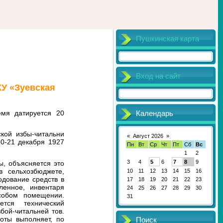
Пушкинская карта
Вход на сайт
У «Зуевская
емя датируется 20
Календарь
кой избы-читальни
«
Август 2026
»
0-21 декабря 1927
Пн
Вт
Ср
Чт
Пт
Сб
Вс
1
2
3
4
5
6
7
8
9
ы, объясняется это
в сельхозбюджете,
10
11
12
13
14
15
16
одование средств в
17
18
19
20
21
22
23
ленное, инвентаря
24
25
26
27
28
29
30
особом помещении.
31
ется технический
бой-читальней тов.
оты выполняет, по
Поиск