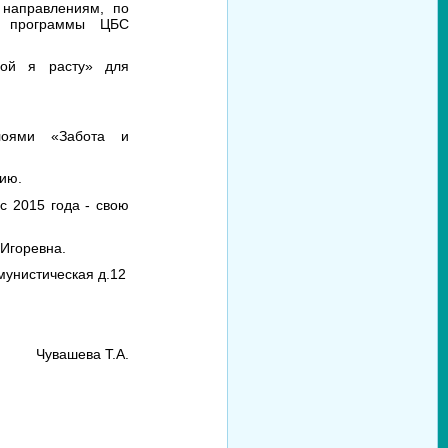
 направлениям, по
и программы ЦБС
гой я расту» для
лоями «Забота и
нию.
с 2015 года - свою
 Игоревна.
ммунистическая д.12
Чувашева Т.А.