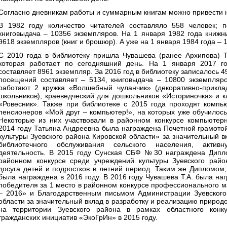
Согласно дневникам работы и суммарным книгам можно привести 
В 1982 году количество читателей составляло 558 человек; 
книговыдача – 10356 экземпляров. На 1 января 1982 года книж
9618 экземпляров (книг и брошюр). А уже на 1 января 1984 года – 
С 2010 года в библиотеку пришла Чувашева (ранее Архипова) Т
которая работает по сегодняшний день. На 1 января 2017 
составляет 8961 экземпляр. За 2016 год в библиотеку записалось 4
посещений составляет – 5134, книговыдача – 10800 экземпляро
работают 2 кружка «Волшебный чуланчик» (декоративно-прикл
школьников), краеведческий для дошкольников «Историночка» и к
«Ровесник». Также при библиотеке с 2015 года проходят компь
пенсионеров «Мой друг – компьютер!», на которых уже обучилось
Некоторые из них участвовали в районном конкурсе компьютерн
2014 году Татьяна Андреевна была награждена Почетной грамот
культуры Зуевского района Кировской области» за значительный в
библиотечного обслуживания сельского населения, актив
деятельность. В 2015 году Сунская СБФ №30 награждена Дипл
районном конкурсе среди учреждений культуры Зуевского райо
досуга детей и подростков в летний период. Таким же Дипломом,
была награждена в 2016 году. В 2016 году Чувашева Т.А. была н
победителя за 1 место в районном конкурсе профессионального м
– 2016» и Благодарственным письмом Администрации Зуевского
области за значительный вклад в разработку и реализацию природ
на территории Зуевского района в рамках областного конку
гражданских инициатив «ЭкоГрИн» в 2015 году.