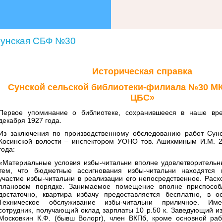
унская СБФ №30
Историческая справка
Сунской сельской библиотеки-филиала №30 МК
ЦБС»
Первое упоминание о библиотеке, сохранившееся в наше вр
декабря 1927 года.
Из заключения по производственному обследованию работ Сунс
Косинской волости – инспектором УОНО тов. Ашихминым И.М. 2
года:
«Материальные условия избы-читальни вполне удовлетворительн
тем, что бюджетные ассигнования избы-читальни находятся 
участие избы-читальни в реализации его непосредственное. Расх
плановом порядке. Занимаемое помещение вполне приспособ
достаточно, квартира избачу предоставляется бесплатно, в 
Техническое обслуживание избы-читальни приличное. Име
сотрудник, получающий оклад зарплаты 10 р.50 к. Заведующий из
Московкин К.Ф. (бывш Волорг), член ВКПб, кроме основной раб