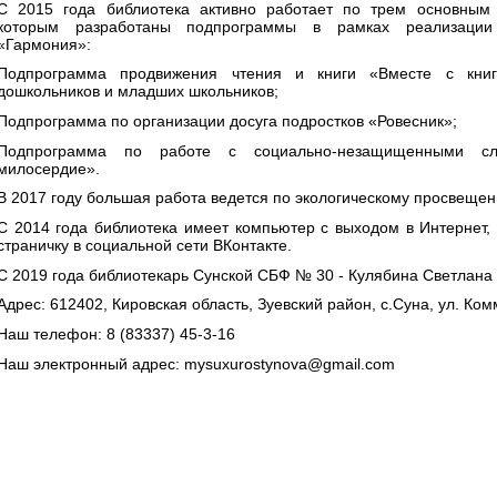
С 2015 года библиотека активно работает по трем основным
которым разработаны подпрограммы в рамках реализаци
«Гармония»:
Подпрограмма продвижения чтения и книги «Вместе с кни
дошкольников и младших школьников;
Подпрограмма по организации досуга подростков «Ровесник»;
Подпрограмма по работе с социально-незащищенными с
милосердие».
В 2017 году большая работа ведется по экологическому просвеще
С 2014 года библиотека имеет компьютер с выходом в Интернет, 
страничку в социальной сети ВКонтакте.
С 2019 года библиотекарь Сунской СБФ № 30 - Кулябина Светлана
Адрес: 612402, Кировская область, Зуевский район, с.Суна, ул. Ко
Наш телефон:
8 (83337) 45-3-16
Наш электронный адрес: mysuxurostynova@gmail.com