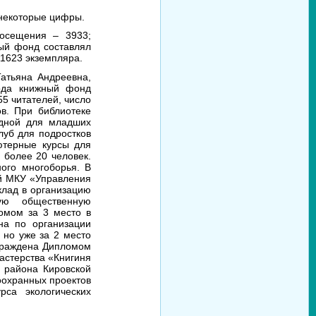
некоторые цифры.
посещения – 3933;
ный фонд составлял
11623 экземпляра.
атьяна Андреевна,
года книжный фонд
55 читателей, число
в. При библиотеке
адной для младших
луб для подростков
ютерные курсы для
 более 20 человек.
ого многоборья. В
ой МКУ «Управления
клад в организацию
ную общественную
омом за 3 место в
на по организации
 но уже за 2 место
аграждена Дипломом
астерства «Книгиня
 района Кировской
оохранных проектов
рса экологических