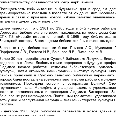
совместительству, обязанности отв. секр. нарб. ячейки.
Посещаемость избы-читальни в будничные дни в среднем дост
преимущественно крестьян в возрасте от 25 до 35 лет. Посещае
время в связи с приездом нового избача заметно увеличилась 
читальни в целом увеличивается»
Далее известно, что с 1961 по 1965 годы в библиотеке работа
Сергеевна. Библиотека в то время находилась на месте дома бы
СПК ПЗ «Новый» вместе с почтой. В 1965 году библиотека п
Бригадной конторы. В помещении библиотеки было очень холодно 
В разные года библиотекарями были: Рылова Л.С., Мусихина Г.
Парфенова Л.В., Гостева Н.В., Баюнова Л.В., Лимонова М.В.
Более 30 лет проработала в Сунской библиотеке Людмила Викто
родилась в с. Лема. Любовь к книге переросла в будущую проф
Людмила начала работать сельским библиотекарем, училась
культуры, затем окончила Ленинградский институт культуры. Биб
района приезжали в Сунскую сельскую библиотеку перенимать 
хорошо была поставлена военно-патриотическая работа с молод
поколением. Проходили встречи с ветеранами Великой Отеч
тружениками тыла. Молодёжь и учащиеся школы с удовольствие
которые организовывала и проводила Людмила Викторовна. За
Баюнова не раз награждалась Почётными грамотами, удостаивала
есть у неё и заслуженная награда – знак Министерства культуры
работу».
В декабре 1983 года библиотека переехала в новое здание Д
находится по сегодняшний день.