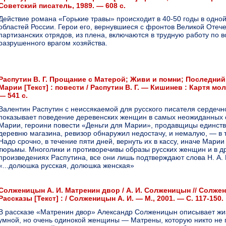
Советский писатель, 1989. — 608 с.
Действие романа «Горькие травы» происходит в 40-50 годы в одно
областей России. Герои его, вернувшиеся с фронтов Великой Отече
партизанских отрядов, из плена, включаются в трудную работу по 
разрушенного врагом хозяйства.
Распутин В. Г. Прощание с Матерой; Живи и помни; Последний
Марии [Текст] : повести / Распутин В. Г. — Кишинев : Картя мо
— 541 с.
Валентин Распутин с неиссякаемой для русского писателя сердечн
показывает поведение деревенских женщин в самых неожиданных 
Марии, героини повести «Деньги для Марии», продавщицы единств
деревню магазина, ревизор обнаружил недостачу, и немалую, — в 
Надо срочно, в течение пяти дней, вернуть их в кассу, иначе Марии
тюрьмы. Многолики и противоречивы образы русских женщин и в д
произведениях Распутина, все они лишь подтверждают слова Н. А.
«...долюшка русская, долюшка женская»
Солженицын А. И. Матренин двор / А. И. Солженицын // Солжен
Рассказы [Текст] : / Солженицын А. И. — М., 2001. — С. 117-150.
В рассказе «Матренин двор» Александр Солженицын описывает жи
умной, но очень одинокой женщины — Матрены, которую никто не 