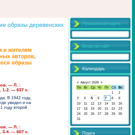
Пушкинская карта
кие образы деревенских
Вход на сайт
м и жителям
ных авторов,
иеся образы
Календарь
«
Август 2026
»
ов. — Л. :
Пн
Вт
Ср
Чт
Пт
Сб
Вс
 1-2. — 637 с.
1
2
а. В 1942 году,
3
4
5
6
7
8
9
где увидел и на
10
11
12
13
14
15
16
1 году второй
17
18
19
20
21
22
23
24
25
26
27
28
29
30
31
ов. — Л. :
 3-4. — 607 с.
Поиск