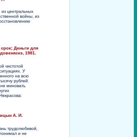
й из центральных
ственной войны, из
восстановлению
 срок; Деньги для
лдовеняскэ, 1981.
ой чистотой
ситуациях. У
енного на всю
тысячу рублей.
 не миновать
ругих
 Некрасова:
ицын А. И.
знь трудолюбивой,
понимал и не