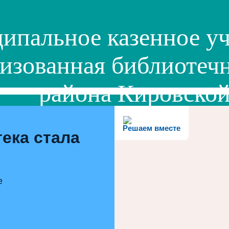
ипальное казенное уч
изованная библиотечн
района Кировской
Решаем вместе
ека стала
е