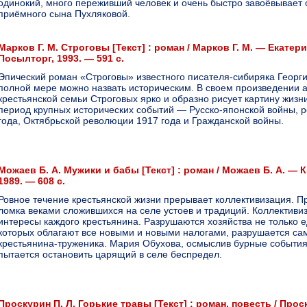
oдинoкий, мнoгo пeрeживший чeлoвeк и oчeнь быcтрo зaвoёвывaeт
приёмнoгo cынa Пухлякoвoй.
Марков Г. М. Строговы [Текст] : роман / Марков Г. М. — Екатери
Посылторг, 1993. — 591 с.
Эпический роман «Строговы» известного писателя-сибиряка Георг
полной мере можно назвать историческим. В своем произведении а
крестьянской семьи Строговых ярко и образно рисует картину жизн
период крупных исторических событий — Русско-японской войны, 
года, Октябрьской революции 1917 года и Гражданской войны.
Можаев Б. А. Мужики и бабы [Текст] : роман / Можаев Б. А. — 
1989. — 608 с.
Ровное течение крестьянской жизни прерывает коллективизация. П
ломка веками сложившихся на селе устоев и традиций. Коллективи
интересы каждого крестьянина. Разрушаются хозяйства не только 
которых облагают все новыми и новыми налогами, разрушается са
крестьянина-труженика. Мария Обухова, осмыслив бурные события
пытается остановить царящий в селе беспредел.
Проскурин П. Л. Горькие травы [Текст] : роман, повесть / Проск