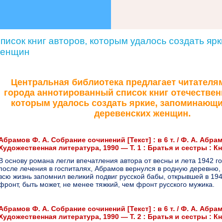
писок книг авторов, которым удалось создать яр
енщин
Центральная библиотека предлагает читателя
города аннотированный список книг отечествен
которым удалось создать яркие, запоминающ
деревенских женщин.
Абрамов Ф. А. Собрание сочинений [Текст] : в 6 т. / Ф. А. Абрам
Художественная литература, 1990 — Т. 1 : Братья и сестры : Кн.
В основу романа легли впечатления автора от весны и лета 1942 год
после лечения в госпиталях, Абрамов вернулся в родную деревню, 
всю жизнь запомнил великий подвиг русской бабы, открывшей в 194
фронт, быть может, не менее тяжкий, чем фронт русского мужика.
Абрамов Ф. А. Собрание сочинений [Текст] : в 6 т. / Ф. А. Абрам
Художественная литература, 1990 — Т. 2 : Братья и сестры : Кн.