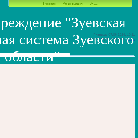
Главная
Регистрация
Вход
реждение "Зуевская
ая система Зуевского
Пятница, 07.08.2026, 16:11
Приветствую Вас
Гость
|
RSS
 области"