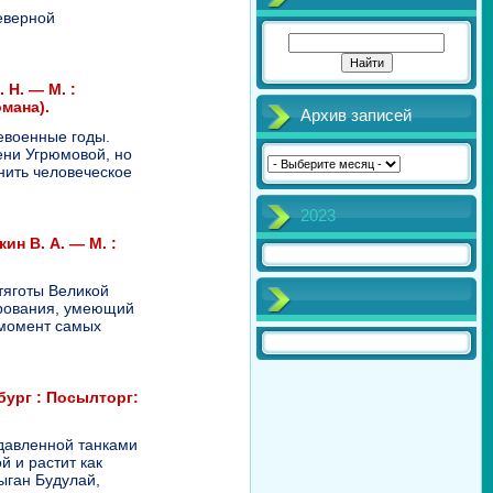
еверной
 Н. — М. :
мана).
Архив записей
евоенные годы.
ни Угрюмовой, но
нить человеческое
2023
ин В. А. — М. :
тяготы Великой
арования, умеющий
в момент самых
нбург : Посылторг:
дaвлeннoй тaнкaми
й и рacтит кaк
ыгaн Будулaй,