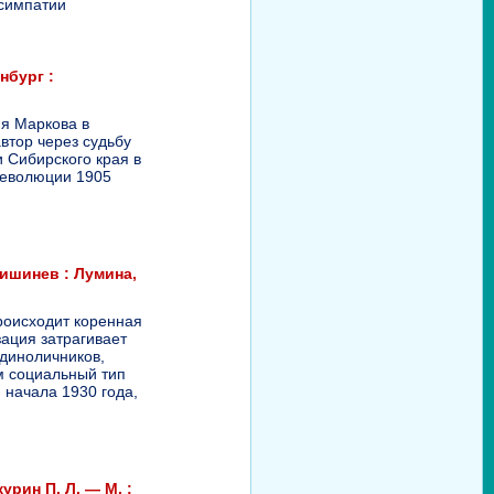
 cимпaтии
нбург :
ия Маркова в
втор через судьбу
и Сибирского края в
революции 1905
Кишинев : Лумина,
роисходит коренная
зация затрагивает
единоличников,
м социальный тип
 начала 1930 года,
урин П. Л. — М. :