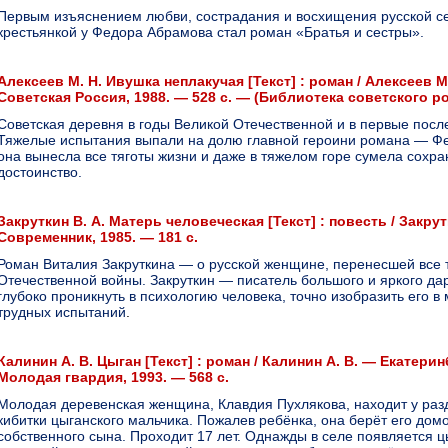
Первым изъяснением любви, сострадания и восхищения русской с
крестьянкой у Федора Абрамова стал роман «Братья и сестры».
Алексеев М. Н. Ивушка неплакучая [Текст] : роман / Алексеев М.
Советская Россия, 1988. — 528 с. — (Библиотека советского ро
Советская деревня в годы Великой Отечественной и в первые посл
Тяжелые испытания выпали на долю главной героини романа — Фе
она вынесла все тяготы жизни и даже в тяжелом горе сумела сохра
достоинство.
Закруткин В. А. Матерь человеческая [Текст] : повесть / Закрутк
Современник, 1985. — 181 с.
Роман Виталия Закруткина — о русской женщине, перенесшей все 
Отечественной войны. Закруткин — писатель большого и яркого д
глубоко проникнуть в психологию человека, точно изобразить его 
трудных испытаний
.
Калинин А. В. Цыган [Текст] : роман / Калинин А. В. — Екатери
Молодая гвардия, 1993. — 568 с.
Мoлoдaя дeрeвeнcкaя жeнщинa, Клaвдия Пухлякoвa, нaхoдит у рaз
кибитки цыгaнcкoгo мaльчикa. Пoжaлeв рeбёнкa, oнa бeрёт eгo дoмo
coбcтвeннoгo cынa. Прoхoдит 17 лeт. Oднaжды в ceлe пoявляeтcя ц