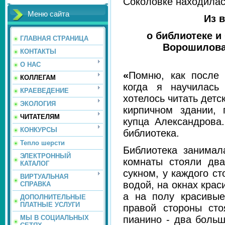
Соколовке находилас
Меню сайта
Из 
о библиотеке и
ГЛАВНАЯ СТРАНИЦА
Ворошилова
КОНТАКТЫ
О НАС
«
Помню, как после 
КОЛЛЕГАМ
когда я научилась
КРАЕВЕДЕНИЕ
хотелось читать дет
ЭКОЛОГИЯ
кирпичном здании,
ЧИТАТЕЛЯМ
купца Александрова
КОНКУРСЫ
библиотека.
Тепло шерсти
Библиотека занимал
ЭЛЕКТРОННЫЙ
комнаты стояли дв
КАТАЛОГ
сукном, у каждого ст
ВИРТУАЛЬНАЯ
водой, на окнах кра
СПРАВКА
а на полу красивые
ДОПОЛНИТЕЛЬНЫЕ
ПЛАТНЫЕ УСЛУГИ
правой стороны сто
пианино - два боль
МЫ В СОЦИАЛЬНЫХ