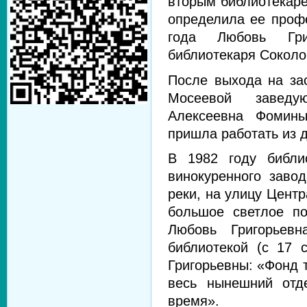
вторым библиотекаре
определила ее проф
года Любовь Гри
библиотекаря Соколо
После выхода на з
Мосеевой заведу
Алексеевна Фомины
пришла работать из д
В 1982 году библи
винокуренного заво
реки, на улицу Цент
большое светлое п
Любовь Григорьев
библиотекой (с 17 
Григорьевны: «Фонд 
весь нынешний отд
время».