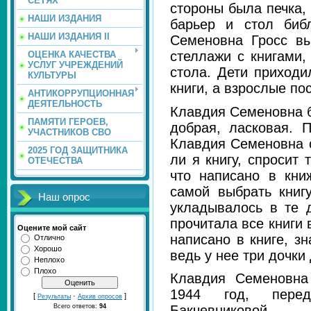
СЕТЯХ
стороны была печка,
НАШИ ИЗДАНИЯ
барьер и стол библ
НАШИ ИЗДАНИЯ II
Семеновна Гросс вы
стеллажи с книгами,
ОЦЕНКА КАЧЕСТВА
УСЛУГ УЧРЕЖДЕНИЙ
стола. Дети приходи
КУЛЬТУРЫ
книги, а взрослые по
АНТИКОРРУПЦИОННАЯ
ДЕЯТЕЛЬНОСТЬ
Клавдия Семеновна б
ПАМЯТИ ГЕРОЕВ,
добрая, ласковая. 
УЧАСТНИКОВ СВО
Клавдия Семеновна с
2025 ГОД ЗАЩИТНИКА
ли я книгу, спросит 
ОТЕЧЕСТВА
что написано в кни
самой выбрать книг
Наш опрос
укладывалось в те 
прочитала все книги 
Оцените мой сайт
написано в книге, зна
Отлично
Хорошо
ведь у нее три дочки
Неплохо
Плохо
Клавдия Семеновна
1944 год, перед
[
·
]
Результаты
Архив опросов
Всего ответов:
94
Бакчевниковой.