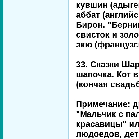
кувшин (адыге
аббат (английс
Бирон. "Берни
свисток и зол
экю (французс
33. Сказки Ша
шапочка. Кот 
(кончая свадь
Примечание: д
"Мальчик с па
красавицы" ил
людоедов, дет