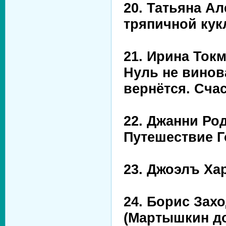
20. Татьяна Ал
тряпичной ку
21. Ирина Токм
Нуль не винова
вернётся. Сча
22. Джанни Ро
Путешествие Г
23. Джоэлъ Ха
24. Борис Зах
(Мартышкин дом