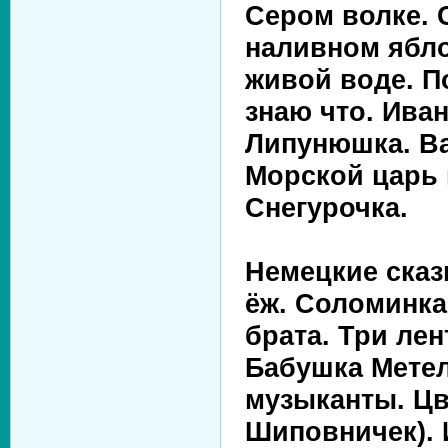
Сером волке. 
наливном ябло
живой воде. По
знаю что. Ива
Липунюшка. Ва
Морской царь 
Снегурочка.
Немецкие сказ
ёж. Соломинка
брата. Три ле
Бабушка Метел
музыканты. Цв
Шиповничек). 