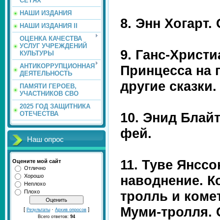
СЕТЯХ
НАШИ ИЗДАНИЯ
8. Энн Хогарт.
НАШИ ИЗДАНИЯ II
ОЦЕНКА КАЧЕСТВА
УСЛУГ УЧРЕЖДЕНИЙ
9. Ганс-Христ
КУЛЬТУРЫ
АНТИКОРРУПЦИОННАЯ
Принцесса на 
ДЕЯТЕЛЬНОСТЬ
другие сказки
ПАМЯТИ ГЕРОЕВ,
УЧАСТНИКОВ СВО
2025 ГОД ЗАЩИТНИКА
10. Энид Блай
ОТЕЧЕСТВА
фей.
Наш опрос
11. Туве Янсс
Оцените мой сайт
Отлично
наводнение. Ко
Хорошо
Неплохо
тролль и коме
Плохо
Муми-тролля. 
[
·
]
Результаты
Архив опросов
Всего ответов:
94