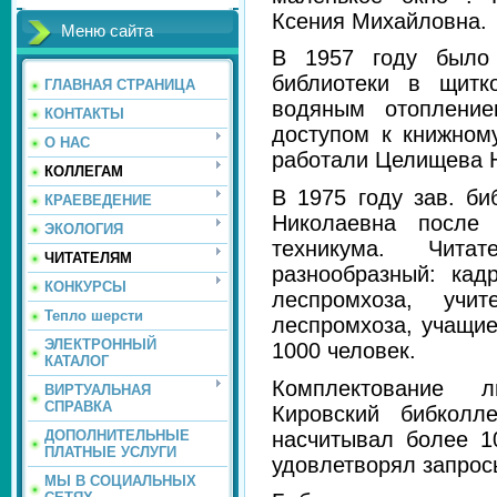
Ксения Михайловна.
Меню сайта
В 1957 году было 
библиотеки в щитк
ГЛАВНАЯ СТРАНИЦА
водяным отоплени
КОНТАКТЫ
доступом к книжном
О НАС
работали Целищева Н
КОЛЛЕГАМ
В 1975 году зав. б
КРАЕВЕДЕНИЕ
Николаевна после 
ЭКОЛОГИЯ
техникума. Чита
ЧИТАТЕЛЯМ
разнообразный: кад
КОНКУРСЫ
леспромхоза, учи
Тепло шерсти
леспромхоза, учащи
ЭЛЕКТРОННЫЙ
1000 человек.
КАТАЛОГ
Комплектование л
ВИРТУАЛЬНАЯ
СПРАВКА
Кировский бибколл
насчитывал более 
ДОПОЛНИТЕЛЬНЫЕ
ПЛАТНЫЕ УСЛУГИ
удовлетворял запрос
МЫ В СОЦИАЛЬНЫХ