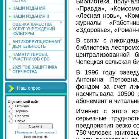
СЕТЯХ
Библиотека получал
«Правда»,
«Комсомо
НАШИ ИЗДАНИЯ
«Лесная новь», «Ко
НАШИ ИЗДАНИЯ II
журналы «Работниц
ОЦЕНКА КАЧЕСТВА
«Здоровье», «Роман-г
УСЛУГ УЧРЕЖДЕНИЙ
КУЛЬТУРЫ
В связи с ликвидац
АНТИКОРРУПЦИОННАЯ
библиотека
леспромх
ДЕЯТЕЛЬНОСТЬ
централизованной 
ПАМЯТИ ГЕРОЕВ,
УЧАСТНИКОВ СВО
Чепецкая сельская би
2025 ГОД ЗАЩИТНИКА
В 1996 году завед
ОТЕЧЕСТВА
Антонина Петровна
фондом за счет лик
Наш опрос
насчитывала 10500
абонемент и читальны
Оцените мой сайт
Отлично
Именно с этого вр
Хорошо
Неплохо
серьезные трудност
Плохо
предприятия резко с
750 человек, книговы
[
·
]
Результаты
Архив опросов
Всего ответов:
94