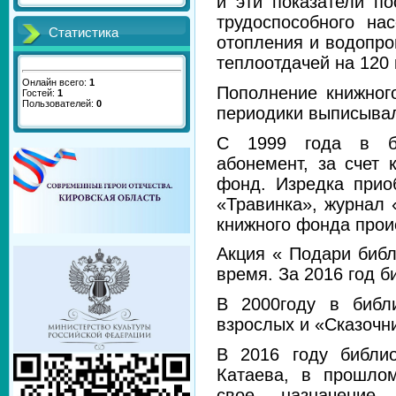
и эти показатели п
трудоспособного на
Статистика
отопления и водопро
теплоотдачей
на 120 
Онлайн всего:
1
Пополнение книжног
Гостей:
1
Пользователей:
0
периодики выписывал
С 1999 года в би
абонемент, за счет 
фонд. Изредка прио
«Травинка», журнал 
книжного фонда прои
Акция « Подари библ
время. За 2016 год б
В 2000году в библ
взрослых и «Сказочни
В 2016 году библи
Катаева, в прошло
свое назначение