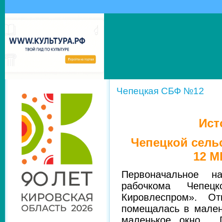
Чепецкая СБФ №12
Ист
Чепецкой сель
12 М
Первоначальное н
рабочкома Чепец
Кировлеспром». О
помещалась в мален
маленькое окно . 